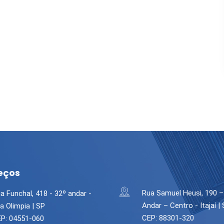
eços
Rua Samuel Heusi, 190 –
a Funchal, 418 - 32º andar -
Andar – Centro - Itajaí |
la Olimpia | SP
CEP: 88301-320
P: 04551-060