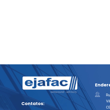
Ender
Ru
Vi
Contatos:
CE