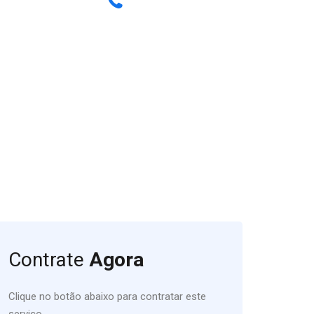
Tire suas dúvidas
Entre em contato Conosco
(11) 4152-1899
Contrate
Agora
Clique no botão abaixo para contratar este