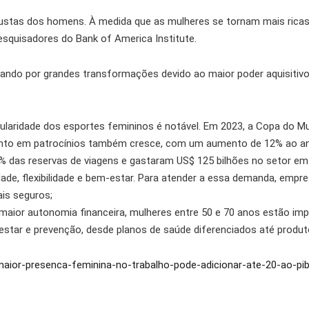
stas dos homens. À medida que as mulheres se tornam mais ricas, is
esquisadores do Bank of America Institute.
sando por grandes transformações devido ao maior poder aquisitiv
laridade dos esportes femininos é notável. Em 2023, a Copa do Mu
imento em patrocínios também cresce, com um aumento de 12% ao a
% das reservas de viagens e gastaram US$ 125 bilhões no setor em
dade, flexibilidade e bem-estar. Para atender a essa demanda, empr
ais seguros;
aior autonomia financeira, mulheres entre 50 e 70 anos estão impu
star e prevenção, desde planos de saúde diferenciados até produt
maior-presenca-feminina-no-trabalho-pode-adicionar-ate-20-ao-pib