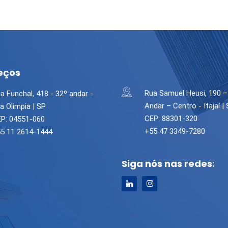
eços
Rua Samuel Heusi, 190 –
a Funchal, 418 - 32º andar -
Andar – Centro - Itajaí |
la Olimpia | SP
CEP: 88301-320
P: 04551-060
+55 47 3349-7280
5 11 2614-1444
Siga nós nas redes: