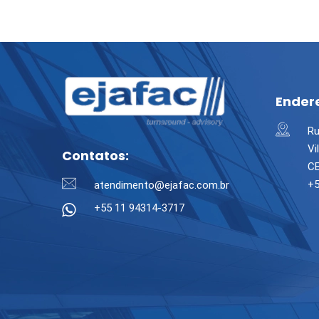
Ender
Ru
Vi
Contatos:
CE
+5
atendimento@ejafac.com.br
+55 11 94314-3717