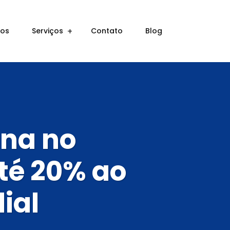
ros
Serviços
Contato
Blog
ina no
té 20% ao
ial