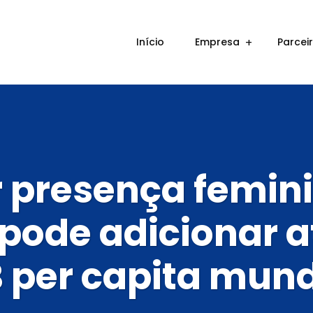
Início
Empresa
Parcei
 presença femin
 pode adicionar a
B per capita mund