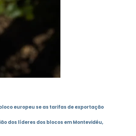
bloco europeu se as tarifas de exportação
ião dos líderes dos blocos em Montevidéu,