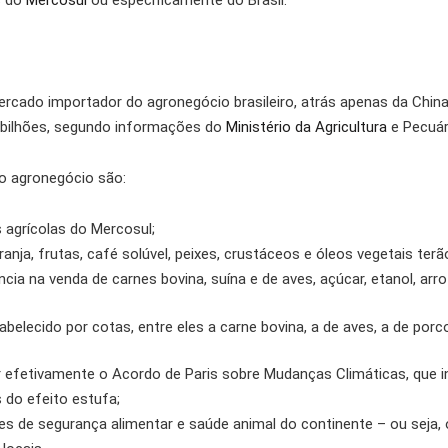
s do
Mercosul
ou especificamente do Brasil.
ercado importador do agronegócio brasileiro, atrás apenas da Chin
5 bilhões, segundo informações do
Ministério da Agricultura
e Pecuár
o agronegócio são:
s agrícolas do Mercosul;
anja, frutas, café solúvel, peixes, crustáceos e óleos vegetais terã
ia na venda de carnes bovina, suína e de aves, açúcar, etanol, arro
belecido por cotas, entre eles a carne bovina, a de aves, a de porco
fetivamente o Acordo de Paris sobre Mudanças Climáticas, que in
do efeito estufa;
 de segurança alimentar e saúde animal do continente – ou seja, 