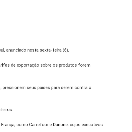
sul
, anunciado nesta sexta-feira (6).
tarifas de exportação sobre os produtos forem
s
, pressionem seus países para serem contra o
leiros.
na França, como
Carrefour
e
Danone
, cujos executivos