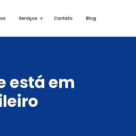
ros
Serviços
Contato
Blog
e está em
leiro