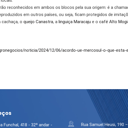
locais.
rão reconhecidos em ambos os blocos pela sua origem: é a chamada 
produzidos em outros países, ou seja, ficam protegidos de imitaçõe
a cachaça, o
queijo Canastra
, a
linguiça Maracaju
e o
café Alto Mog
gronegocios/noticia/2024/12/06/acordo-ue-mercosul-o-que-esta-em
eços
Rua Samuel Heusi, 190 –
a Funchal, 418 - 32º andar -