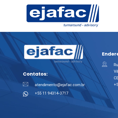
Ender
Ru
Vi
Contatos:
CE
+5
atendimento@ejafac.com.br
+55 11 94314-3717