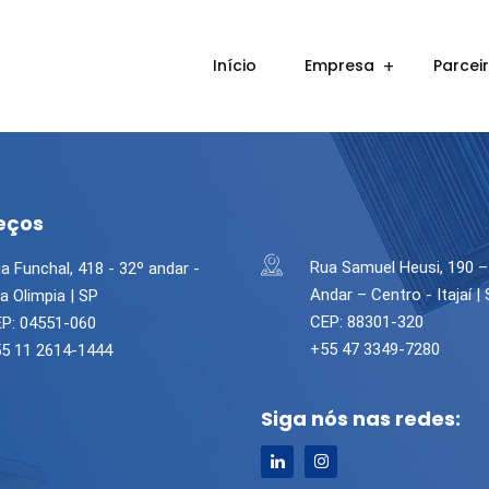
Início
Empresa
Parcei
eços
Rua Samuel Heusi, 190 –
a Funchal, 418 - 32º andar -
Andar – Centro - Itajaí |
la Olimpia | SP
CEP: 88301-320
P: 04551-060
+55 47 3349-7280
5 11 2614-1444
Siga nós nas redes: